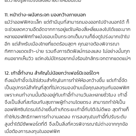
11. หน้าต่าง-ผนังกระจก มองกว้างภายนอก
แม้ว่าออฟฟิศจะเล็ก แต่ถ้ามีมุมที่สามารถมองออกไปข้างนอกได้ ก็
จะช่วยลดความอึดอัดจากการอยู่แต่ในห้องสี่เหลี่ยมลงไปได้เยอะมาก
หลายออฟฟิศทำผนังขอบเป็นกระจกเต็มบานก็ยิ่งดูโปร่งมากเข้าไป
อีก แต่สำหรับเมืองไทยที่แดดร้อนสุดๆ คุณอาจต้องพิจารณา
ทิศทางแดดเช้า-บ่าย รวมถึงการติดฟิลม์กรองแสง ไม่อย่างนั้นทุก
คนอยากเห็นวิว แต่คงไม่มีใครอยากนั่งร้อนใกล้กระจกตากแดดแน่ๆ
12. เก้าอี้ทำงาน สำคัญไม่น้อยกว่าเฟอร์นิเจอร์ใดๆ
ถึงแม้เก้าอี้จะไม่ใช่ส่วนสำคัญในการทำให้ห้องกว้างขึ้น แต่เก้าอี้จัด
เป็นอุปกรณ์สำคัญที่สุดที่ไม่ควรมองข้ามเมื่อคุณลงทุนกับออฟฟิศ
เพราะคนทำงานนั้นต้องอยู่กับเก้าอี้ทำงานวันละหลายชั่วโมง เก้าอี้
จึงเป็นสิ่งที่สะท้อนกับสุขภาพผู้ทำงานโดยตรง สามารถทำให้เป็น
ออฟฟิศซินโดรมได้ง่ายขึ้นถ้าเกิดระยะเก้าอี้กับโต้ะไม่ดีพอ สุดท้ายก็
ทำให้ประสิทธิภาพการทำงานลดลง การลงทุนในเก้าอี้ที่ปรับระดับ
สูงต่ำได้มีซัพพอร์ตที่ดี จึงเป็นสิ่งที่ควรพิจารณาไม่ต่างจากทุกข้อ
เมื่อต้องการลงทุนในออฟฟิศ