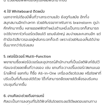
4. ใช้ Whiteboard ติดผนัง
นอกจากไม่ต้องมีพื้นที่วางกระดานแล้ว ยังดูทันสมัย อีกทั้ง
สนุกสนานอีกต่างหาก ช่วยให้บรรยากาศในการ brainstorm ดูน่า
คึกคักมากขึ้น หลายออฟฟิตทำผนังด้านหนึ่งเป็นกระจกก็สามารถ
จะใช้ปากกาไวท์บอร์ดเขียนได้ แถมยังใหญ่ ลบง่ายและคงทนอีก แต่
ถ้ามีอะไรสีขาวรองอยู่หลังกระจกก็จะดี เพราะช่วยให้มองเห็นได้ง่าย
ขึ้นมากกว่าโปร่งแสง
5. เฟอร์นิเจอร์ Multi-Function
พยายามซื้อเฟอร์นิเจอร์และอุปกรณ์สำนักงานที่เป็นมัลติฟังก์ชันไว้
ก่อนจะช่วยลดพื้นที่วางของ เช่น แทนที่จะวางปริ๊นเตอร์/สแกนเนอ
ร์/แฟ็กซ์ แยกกัน ก็ซื้อ All-in-One เครื่องเดียวไปเลย หรือโซฟาที่
ปรับเป็นที่เก็บของได้ด้วย โต๊ะที่สามารถยืดขยายได้เพื่อรองรับคน
ประชุมที่มากขึ้น
6. งานศิลปะช่วยดึงอารมณ์
ศิลปะเป็นการลงทุนที่ไม่ได้ฟังก์ชันโดยตรงแต่ได้ผลตอบแทนทาง