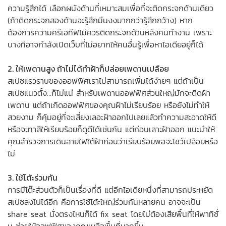
ความรู้สึกได้ เลือกผนังด้านที่เหมาะสมเพื่อที่จะติดกระจกด้านเดียว
(ถ้าติดกระจกสองด้านจะรู้สึกมึนงงมากกว่ารู้สึกกว้าง) หาก
ต้องการความครีเอทีฟไม่ควรติดกระจกด้านหลังคนทำงาน เพราะ
บางทีอาจกำลังเปิดเว็บที่ไม่อยากให้คนอื่นรู้เพื่อหาไอเดียอยู่ก็ได้
2. ให้เพดานสูง ถ้าไม่ได้ทำฝ้าก็ปล่อยเพดานเปลือย
สเปซแรวราบของออฟฟิศเราไม่สามารถเพิ่มได้ง่ายๆ แต่ถ้าเป็น
สเปซแนวตั้ง…ก็ไม่แน่ สำหรับเพดานออฟฟิศส่วนใหญ่มักจะติดฝ้า
เพดาน แต่ถ้าเกิดออฟฟิศของคุณฝ้าไม่เรียบร้อย หรือยังไม่ทำให้
สวยงาม ก็คุ้มอยู่ที่จะเสี่ยงเลอะฝ้าออกไปเลยแล้วทำความสะอาดให้ดี
หรือจะทาสีให้เรียบร้อยก็ดูดีได้เช่นกัน แต่ก่อนเลาะฝ้าออก แนะนำให้
คุณสำรวจการเดินสายไฟใต้ฝ้าก่อนว่าเรียบร้อยพอจะโชว์เปลือยหรือ
ไม่
3. ใช้โต้ะร่วมกัน
การมีโต๊ะส่วนตัวก็เป็นเรื่องที่ดี แต่อีกไอเดียหนึ่งที่สามารถประหยัด
สเปซลงไปได้อีก คือการใช้โต้ะใหญ่ร่วมกันหลายคน อาจจะเป็น
share seat นั่งตรงไหนก็ได้ fix seat โดยไม่ต้องเสียพื้นที่ให้พาทิชั่
น ช่วยให้ออฟฟิศของคุณเหลือพื้นที่มากขึ้น