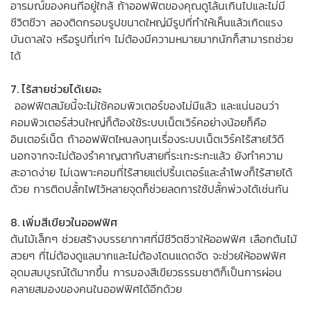
อารมณ์ของคนที่อยู่ใกล้ ถ้าออฟฟิตของคุณดูโล้นเกินไปและไม่มี
ชีวิตชีวา ลองติดกรอบรูปขนาดใหญ่มีรูปที่ทำให้เห็นแล้วเกิดแรง
บันดาลใจ หรือรูปที่เท่ๆ ไม่ต้องมีความหมายมากนักก็สามารถช่วย
ได้
7. ไร้สายช่วยได้เยอะ
ออฟฟิตสมัยนี้จะไม่ใช้คอมพิวเตอร์ของไม่มีแล้ว และแน่นอนว่า
คอมพิวเตอร์ส่วนใหญ่ก็ต้องใช้ระบบเน็ตเวิร์คอย่างน้อยก็คือ
อินเตอร์เน็ต ถ้าออฟฟิตไหนลงทุนเรื่องระบบเน็ตเวิร์คไร้สายไว้ดี
นอกจากจะไม่ต้องรำคาญตากับสายที่ระเกะระกะแล้ว ยังทำความ
สะอาดง่าย ไม่เฉพาะคอมที่ไร้สายแต่ปริ้นเตอร์และลำโพงก็ไร้สายได้
ด้วย การติดปลั้กไฟไว้หลายจุดก็ช่วยลดการใช้ปลั้กพ่วงได้เช่นกัน
8. เพิ่มสีเขียวในออฟฟิศ
ต้นไม้เล็กๆ ช่วยสร้างบรรยากาศที่มีชีวิตชีวาให้ออฟฟิศ เลือกต้นไม้
สวยๆ ที่ไม่ต้องดูแลมากและไม่ต้องโดนแดดจัด จะช่วยให้ออฟฟิศ
อุดมสมบูรณ์ได้มากขึ้น การมองสีเขียวธรรมชาติก็เป็นการผ่อน
คลายสมองของคนในออฟฟิศได้อีกด้วย