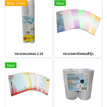
Best Seller
New
กระดาษบวกเลข 2.25
กระดาษการ์ดหอมสีรุ้ง
New