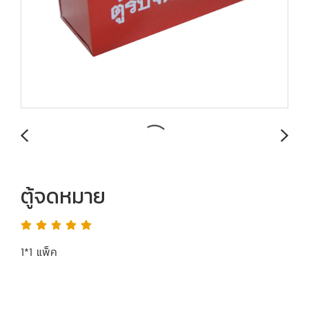
ตู้จดหมาย
1*1 แพ็ค