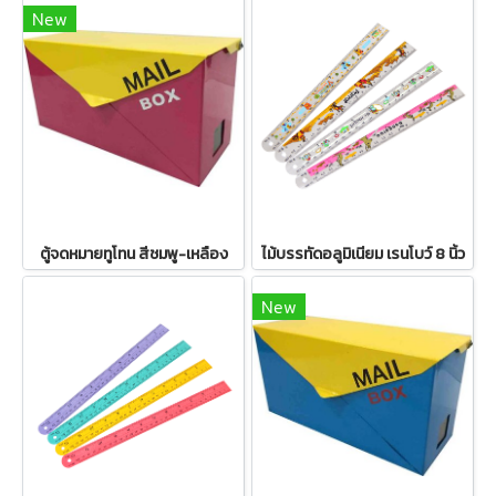
New
ตู้จดหมายทูโทน สีชมพู-เหลือง
ไม้บรรทัดอลูมิเนียม เรนโบว์ 8 นิ้ว
New