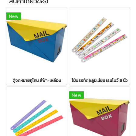
สินค้าเกี่ยวข้อง
New
ตู้จดหมายทูโทน สีฟ้า-เหลือง
ไม้บรรทัดอลูมิเนียม เรนโบว์ 8 นิ้ว
New