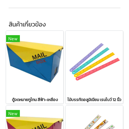
สินค้าเกี่ยวข้อง
New
ตู้จดหมายทูโทน สีฟ้า-เหลือง
ไม้บรรทัดอลูมิเนียม เรนโบว์ 12 นิ้ว
New